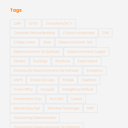
Tags
Café
CI/CD
Consultoria De Ti
Corporate Venture Building
Cultura Humanizada
CVB
Código Limpo
Dese
Desenvolvimento .Net
Desenvolvimento De Software
Desenvolvimento Laravel
DevOps
Duolingo
Eficiência
Elasticsearch
Empresa De Desenvolvimento De Software
Energético
ENPS
Estudo De Caso
Firetalk
Healttech
Home-Office
Inovação
Inteligência Artificial
Investimento Anjo
Kool.dev
Laravel
Metodologia Ágil
Mulheres Tecnologia
MVP
Outsourcing Desenvolvedor
Outsourcing Desenvolvimento De Sistemas