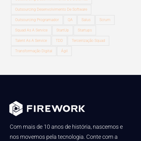
Outsourcing Desenvolvimento De Software
Outsourcing Programador
QA
Salus
Scrum
Squad As A Service
StartUp
Startups
Talent As A Service
TDD
Terceirização Squad
Transformação Digital
Ágil
Com mais de 10 anos de história, nascemos e
nos movemos pela tecnologia. Conte com a