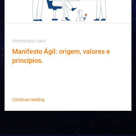
Metodologias ágeis
Manifesto Ágil: origem, valores e
princípios.
Se você atua na área de desenvolvimento de
software, já deve ter se deparado com o termo
Manifesto Ágil, que ficou ainda mais famoso co...
Continue reading