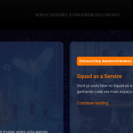
SERVIÇOS
SOBRE A FIRE
FIREBLOG
CONTATO
Outsourcing desenvolvimento
Squad as a Service
Você já ouviu falar no Squad as
ganhando cada vez mais espaço n
Continue reading
a é muitas vezes vista apenas