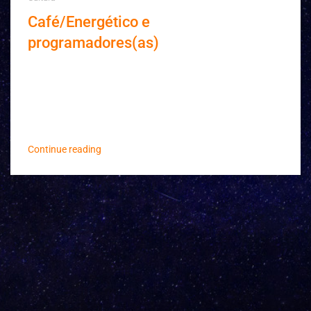
Café/Energético e
programadores(as)
O café e o energético costumam ocupar um lugar
muito importante na rotina dos(as)
programadores(as). Talvez seja a combinação de
prazos...
Continue reading