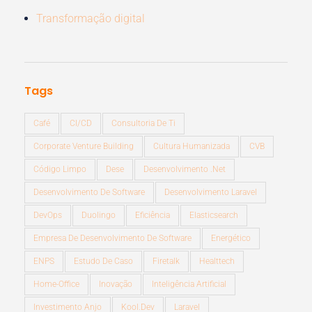
Transformação digital
Tags
Café
CI/CD
Consultoria De Ti
Corporate Venture Building
Cultura Humanizada
CVB
Código Limpo
Dese
Desenvolvimento .Net
Desenvolvimento De Software
Desenvolvimento Laravel
DevOps
Duolingo
Eficiência
Elasticsearch
Empresa De Desenvolvimento De Software
Energético
ENPS
Estudo De Caso
Firetalk
Healttech
Home-Office
Inovação
Inteligência Artificial
Investimento Anjo
Kool.dev
Laravel