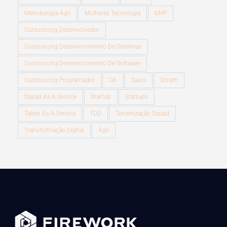
Metodologia Ágil
Mulheres Tecnologia
MVP
Outsourcing Desenvolvedor
Outsourcing Desenvolvimento De Sistemas
Outsourcing Desenvolvimento De Software
Outsourcing Programador
QA
Salus
Scrum
Squad As A Service
StartUp
Startups
Talent As A Service
TDD
Terceirização Squad
Transformação Digital
Ágil